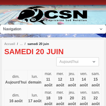
Panneau de gestion des cookies
Accueil
samedi 20 juin
SAMEDI 20 JUIN
mar.
mer.
jeu.
ven.
sam.
dim.
lun.
11
12
13
14
15
Aujourd'hui
demain
août
août
août
août
août
mar.
mer.
jeu.
ven.
sam.
dim.
lun.
18
19
20
21
22
16 août
17 août
août
août
août
août
août